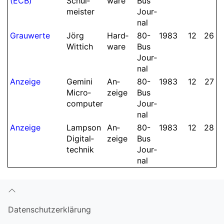
(ECB)
Schul­
ware
Bus
meister
Jour­
nal
Grauwerte
Jörg
Hard­
80-
1983
12
26
Wittich
ware
Bus
Jour­
nal
An­zeige
Gemini
An­
80-
1983
12
27
Micro­
zeige
Bus
computer
Jour­
nal
An­zeige
Lampson
An­
80-
1983
12
28
Digital­
zeige
Bus
technik
Jour­
nal
Datenschutzerklärung