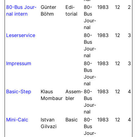
80-Bus Jour­
Günter
Edi­
80-
1983
12
2
nal intern
Böhm
torial
Bus
Jour­
nal
Leserservice
80-
1983
12
3
Bus
Jour­
nal
Impressum
80-
1983
12
3
Bus
Jour­
nal
Basic-Step
Klaus
Assem­
80-
1983
12
4
Mom­baur
bler
Bus
Jour­
nal
Mini-Calc
Istvan
Basic
80-
1983
12
4
Gilvazi
Bus
Jour­