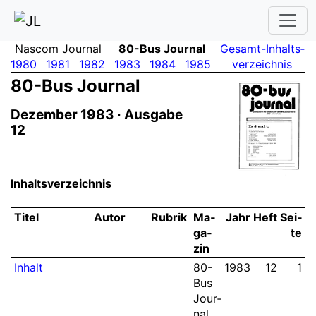
Nascom Journal
80-Bus Journal
Gesamt-Inhalts­
1980
1981
1982
1983
1984
1985
verzeichnis
80-Bus Journal
Dezember 1983 · Ausgabe
12
Inhaltsverzeichnis
Ti­tel
Au­tor
Ru­brik
Ma­
Jahr
Heft
Sei­
ga­
te
zin
Inhalt
80-
1983
12
1
Bus
Jour­
nal