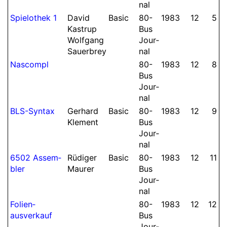
nal
Spielothek 1
David
Basic
80-
1983
12
5
Kastrup
Bus
Wolf­gang
Jour­
Sauer­brey
nal
Nascompl
80-
1983
12
8
Bus
Jour­
nal
BLS-Syntax
Gerhard
Basic
80-
1983
12
9
Klement
Bus
Jour­
nal
6502 Assem­
Rüdiger
Basic
80-
1983
12
11
bler
Maurer
Bus
Jour­
nal
Folien­
80-
1983
12
12
ausverkauf
Bus
Jour­