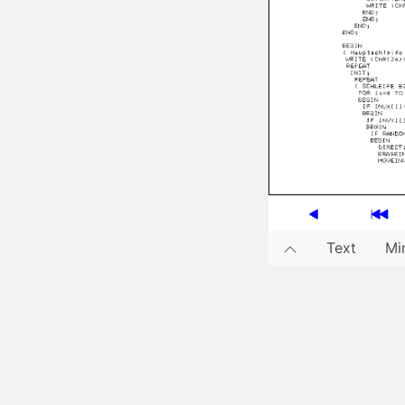
Text
Min